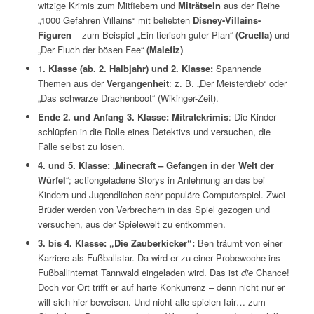
witzige Krimis zum Mitfiebern und
Miträtseln
aus der Reihe
„1000 Gefahren Villains“ mit beliebten
Disney-Villains-
Figuren
– zum Beispiel „Ein tierisch guter Plan“
(Cruella)
und
„Der Fluch der bösen Fee“
(Malefiz)
1
. Klasse (ab. 2. Halbjahr) und 2. Klasse:
Spannende
Themen aus der
Vergangenheit
: z. B. „Der Meisterdieb“ oder
„Das schwarze Drachenboot“ (Wikinger-Zeit).
Ende 2. und Anfang 3. Klasse:
Mitratekrimis
: Die Kinder
schlüpfen in die Rolle eines Detektivs und versuchen, die
Fälle selbst zu lösen.
4. und 5. Klasse:
„
Minecraft – Gefangen in der Welt der
Würfel
“; actiongeladene Storys in Anlehnung an das bei
Kindern und Jugendlichen sehr populäre Computerspiel. Zwei
Brüder werden von Verbrechern in das Spiel gezogen und
versuchen, aus der Spielewelt zu entkommen.
3. bis 4. Klasse: „Die Zauberkicker“:
Ben träumt von einer
Karriere als Fußballstar. Da wird er zu einer Probewoche ins
Fußballinternat Tannwald eingeladen wird. Das ist
die
Chance!
Doch vor Ort trifft er auf harte Konkurrenz – denn nicht nur er
will sich hier beweisen. Und nicht alle spielen fair… zum