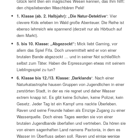
Glück lernt Ben ein magisches Wesen kennen, das ihm hilft:
den chipsliebenden Waschbären Pelé!
1. Klasse (ab. 2. Halbjahr): „Die Natur-Detektive
“: Vier
clevere Kids erleben im Wald große Abenteuer. Die Reihe ist
ebenso lehrreich wie spannend (derzeit nur als Hörbuch auf
dem Markt).
5. bis 10. Klasse:
„Abgezockt“:
Mick liebt Gaming, vor
allem das Spiel Fifa. Doch unvermittelt wird er von einer
brutalen Bande abgezockt … und in seiner Not schließlich
selbst zum Täter. Haben die Erpressungen etwas mit seinem
Lieblingsspiel zu tun?
6. Klasse bis 12./13. Klasse:
„
Darklands
“. Nach einer
Naturkatastrophe hausen Gruppen von Jugendlichen in einer
zerstörten Stadt, in der es nie regnet und daher Wasser
extrem knapp ist. Es gibt keine Schulen, keine Polizei, kein
Gesetz. Jeder Tag ist ein Kampf ums nackte Überleben.
Raven und seine Freunde haben als Einzige Zugang zu einer
Wasserquelle. Doch eines Tages werden sie von einer
brutalen Jugendbande überfallen und vertrieben. Da hören sie
von einem sagenhaften Land namens Paxtonia, in dem es
Wasser im Überfluss geben soll. Raven und einige wenige