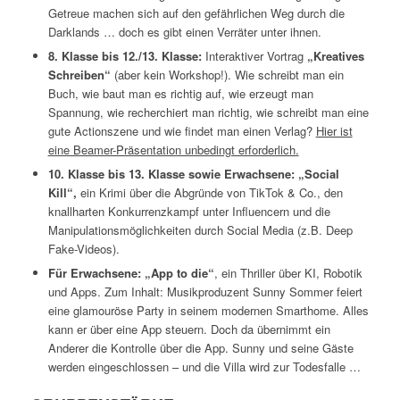
Getreue machen sich auf den gefährlichen Weg durch die
Darklands … doch es gibt einen Verräter unter ihnen.
8. Klasse bis 12./13. Klasse:
Interaktiver Vortrag
„Kreatives
Schreiben“
(aber kein Workshop!). Wie schreibt man ein
Buch, wie baut man es richtig auf, wie erzeugt man
Spannung, wie recherchiert man richtig, wie schreibt man eine
gute Actionszene und wie findet man einen Verlag?
Hier ist
eine Beamer-Präsentation unbedingt erforderlich.
10. Klasse bis 13. Klasse sowie Erwachsene: „Social
Kill“,
ein Krimi über die Abgründe von TikTok & Co., den
knallharten Konkurrenzkampf unter Influencern und die
Manipulationsmöglichkeiten durch Social Media (z.B. Deep
Fake-Videos).
Für Erwachsene:
„App to die“
, ein Thriller über KI, Robotik
und Apps. Zum Inhalt: Musikproduzent Sunny Sommer feiert
eine glamouröse Party in seinem modernen Smarthome. Alles
kann er über eine App steuern. Doch da übernimmt ein
Anderer die Kontrolle über die App. Sunny und seine Gäste
werden eingeschlossen – und die Villa wird zur Todesfalle …