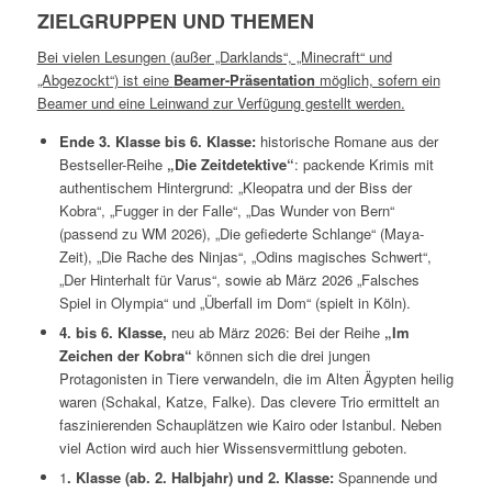
ZIELGRUPPEN UND THEMEN
Bei vielen Lesungen (außer „Darklands“, „Minecraft“ und
„Abgezockt“) ist eine
Beamer-Präsentation
möglich, sofern ein
Beamer und eine Leinwand zur Verfügung gestellt werden.
Ende 3. Klasse bis 6. Klasse:
historische Romane aus der
Bestseller-Reihe
„Die Zeitdetektive“
: packende Krimis mit
authentischem Hintergrund: „Kleopatra und der Biss der
Kobra“, „Fugger in der Falle“, „Das Wunder von Bern“
(passend zu WM 2026), „Die gefiederte Schlange“ (Maya-
Zeit), „Die Rache des Ninjas“, „Odins magisches Schwert“,
„Der Hinterhalt für Varus“, sowie ab März 2026 „Falsches
Spiel in Olympia“ und „Überfall im Dom“ (spielt in Köln).
4. bis 6. Klasse,
neu ab März 2026: Bei der Reihe
„Im
Zeichen der Kobra“
können sich die drei jungen
Protagonisten in Tiere verwandeln, die im Alten Ägypten heilig
waren (Schakal, Katze, Falke). Das clevere Trio ermittelt an
faszinierenden Schauplätzen wie Kairo oder Istanbul. Neben
viel Action wird auch hier Wissensvermittlung geboten.
1
. Klasse (ab. 2. Halbjahr) und 2. Klasse:
Spannende und