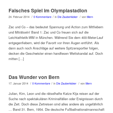
Falsches Spiel im Olympiastadion
/
/
/
24. Februar 2014
0 Kommentare
in
Die Zauberkicker
von
tillern
Zac und Co – das bedeutet Spannung und Action zum Mitfiebern
und Miträtseln! Band 1: Zac und Co freuen sich auf die
Leichtathletik-WM in München. Während Sie dem 400-Meter-Lauf
entgegenfiebern, wird der Favorit vor ihren Augen entführt. Als
dann auch noch Anschläge auf weitere Spitzensportler folgen,
decken die Geschwister einen handfesen Wettskandal auf. Doch
mitten […]
Das Wunder von Bern
/
/
/
17. Januar 2014
0 Kommentare
in
Die Zauberkicker
von
tillern
Julian, Kim, Leon und die rätselhafte Katze Kija reisen auf der
Suche nach spektakulären Kriminalfällen oder Ereignissen durch
die Zeit. Doch diese Zeitreisen sind alles andere als ungefährlich
… Band 31. Bern, 1954. Die deutsche Fußballnationalmannschaft