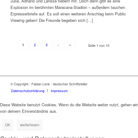
Julia, Adriano und Larissa fiebern mit. Doch dann gibt es eine
Explosion im berühmten Maracana-Stadion – außerdem tauchen
Erpresserbriefe auf. Es soll einen weiteren Anschlag beim Public
Viewing geben! Die Freunde begeben sich […]
2
3
›
»
1
Seite 1 von 10
© Copyright - Fabian Lenk - deutscher Schriftsteller
Datenschutzerklärung
Impressum
Diese Website benutzt Cookies. Wenn du die Website weiter nutzt, gehen wir
von deinem Einverständnis aus.
OK
weiterlesen