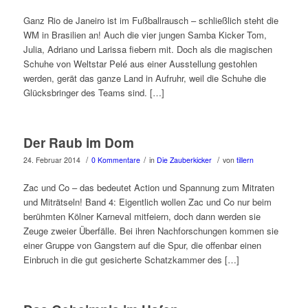
Ganz Rio de Janeiro ist im Fußballrausch – schließlich steht die
WM in Brasilien an! Auch die vier jungen Samba Kicker Tom,
Julia, Adriano und Larissa fiebern mit. Doch als die magischen
Schuhe von Weltstar Pelé aus einer Ausstellung gestohlen
werden, gerät das ganze Land in Aufruhr, weil die Schuhe die
Glücksbringer des Teams sind. […]
Der Raub im Dom
/
/
/
24. Februar 2014
0 Kommentare
in
Die Zauberkicker
von
tillern
Zac und Co – das bedeutet Action und Spannung zum Mitraten
und Miträtseln! Band 4: Eigentlich wollen Zac und Co nur beim
berühmten Kölner Karneval mitfeiern, doch dann werden sie
Zeuge zweier Überfälle. Bei ihren Nachforschungen kommen sie
einer Gruppe von Gangstern auf die Spur, die offenbar einen
Einbruch in die gut gesicherte Schatzkammer des […]