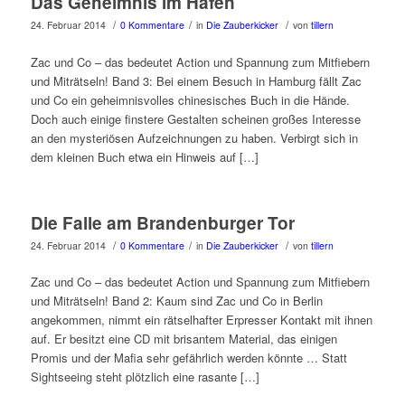
Das Geheimnis im Hafen
/
/
/
24. Februar 2014
0 Kommentare
in
Die Zauberkicker
von
tillern
Zac und Co – das bedeutet Action und Spannung zum Mitfiebern
und Miträtseln! Band 3: Bei einem Besuch in Hamburg fällt Zac
und Co ein geheimnisvolles chinesisches Buch in die Hände.
Doch auch einige finstere Gestalten scheinen großes Interesse
an den mysteriösen Aufzeichnungen zu haben. Verbirgt sich in
dem kleinen Buch etwa ein Hinweis auf […]
Die Falle am Brandenburger Tor
/
/
/
24. Februar 2014
0 Kommentare
in
Die Zauberkicker
von
tillern
Zac und Co – das bedeutet Action und Spannung zum Mitfiebern
und Miträtseln! Band 2: Kaum sind Zac und Co in Berlin
angekommen, nimmt ein rätselhafter Erpresser Kontakt mit ihnen
auf. Er besitzt eine CD mit brisantem Material, das einigen
Promis und der Mafia sehr gefährlich werden könnte … Statt
Sightseeing steht plötzlich eine rasante […]