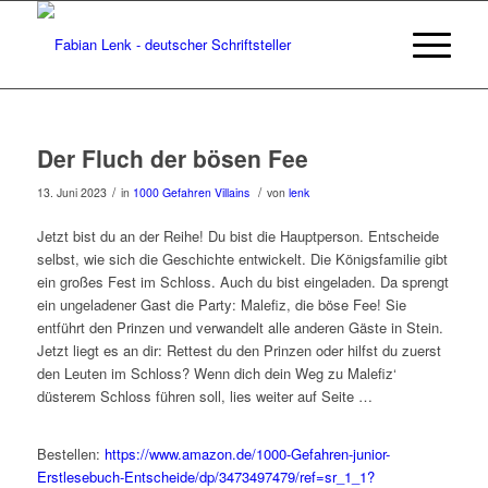
Der Fluch der bösen Fee
/
/
13. Juni 2023
in
1000 Gefahren Villains
von
lenk
Jetzt bist du an der Reihe! Du bist die Hauptperson. Entscheide
selbst, wie sich die Geschichte entwickelt. Die Königsfamilie gibt
ein großes Fest im Schloss. Auch du bist eingeladen. Da sprengt
ein ungeladener Gast die Party: Malefiz, die böse Fee! Sie
entführt den Prinzen und verwandelt alle anderen Gäste in Stein.
Jetzt liegt es an dir: Rettest du den Prinzen oder hilfst du zuerst
den Leuten im Schloss? Wenn dich dein Weg zu Malefiz‘
düsterem Schloss führen soll, lies weiter auf Seite …
Bestellen:
https://www.amazon.de/1000-Gefahren-junior-
Erstlesebuch-Entscheide/dp/3473497479/ref=sr_1_1?