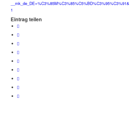
__mk_de_DE=%C3%85M%C3%85%C5%BD%C3%95%C3%91&crid=WED4RB
1
Eintrag teilen