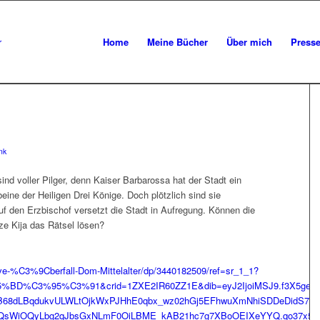
Home
Meine Bücher
Über mich
Press
nk
ind voller Pilger, denn Kaiser Barbarossa hat der Stadt ein
ne der Heiligen Drei Könige. Doch plötzlich sind sie
 den Erzbischof versetzt die Stadt in Aufregung. Können die
ze Kija das Rätsel lösen?
ive-%C3%9Cberfall-Dom-Mittelalter/dp/3440182509/ref=sr_1_1?
%C3%95%C3%91&crid=1ZXE2IR60ZZ1E&dib=eyJ2IjoiMSJ9.f3X5geilX
8dLBqdukvULWLtOjkWxPJHhE0qbx_wz02hGj5EFhwuXmNhiSDDeDidS7eBIV
QsWiOQyLbg2qJbsGxNLmF0OiLBME_kAB21hc7g7XBoOEIXeYYQ.qo37x5o