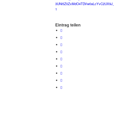
3UNi5Z0ZxMdO4TDVw0aLcYvC2UX9J_yk
1
Eintrag teilen