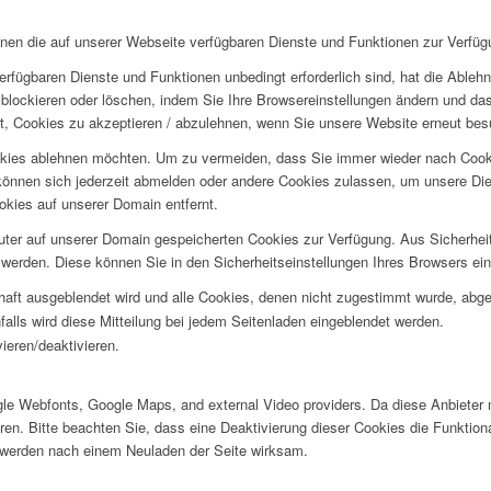
hnen die auf unserer Webseite verfügbaren Dienste und Funktionen zur Verfügu
erfügbaren Dienste und Funktionen unbedingt erforderlich sind, hat die Able
blockieren oder löschen, indem Sie Ihre Browsereinstellungen ändern und das
t, Cookies zu akzeptieren / abzulehnen, wenn Sie unsere Website erneut be
okies ablehnen möchten. Um zu vermeiden, dass Sie immer wieder nach Cookie
e können sich jederzeit abmelden oder andere Cookies zulassen, um unsere D
okies auf unserer Domain entfernt.
puter auf unserer Domain gespeicherten Cookies zur Verfügung. Aus Sicherhe
werden. Diese können Sie in den Sicherheitseinstellungen Ihres Browsers ei
rhaft ausgeblendet wird und alle Cookies, denen nicht zugestimmt wurde, abg
falls wird diese Mitteilung bei jedem Seitenladen eingeblendet werden.
ieren/deaktivieren.
oogle Webfonts, Google Maps, and external Video providers. Da diese Anbiet
eren. Bitte beachten Sie, dass eine Deaktivierung dieser Cookies die Funktio
 werden nach einem Neuladen der Seite wirksam.