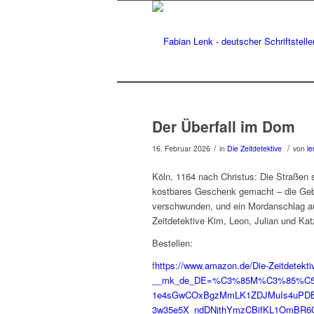
Der Überfall im Dom
/
/
16. Februar 2026
in
Die Zeitdetektive
von
le
Köln, 1164 nach Christus: Die Straßen s
kostbares Geschenk gemacht – die Gebei
verschwunden, und ein Mordanschlag auf
Zeitdetektive Kim, Leon, Julian und Kat
Bestellen:
f
https://www.amazon.de/Die-Zeitdetekt
__mk_de_DE=%C3%85M%C3%85%C5%BD
1e4sGwCOxBgzMmLK1ZDJMuIs4uPDB6
3w35e5X_ndDNjthYmzCBifKL1OmBR6