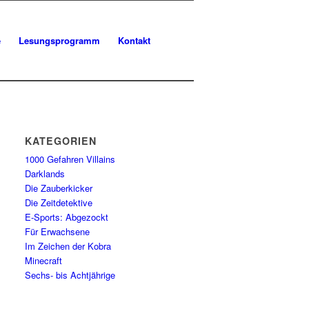
e
Lesungsprogramm
Kontakt
KATEGORIEN
1000 Gefahren Villains
Darklands
Die Zauberkicker
Die Zeitdetektive
E-Sports: Abgezockt
Für Erwachsene
Im Zeichen der Kobra
Minecraft
Sechs- bis Achtjährige
qYk-
AxIGCX_8lmD2VAbaNWgWhNITSdeASdtIitzrflpN4Fu7_h1hw9l-
bF-