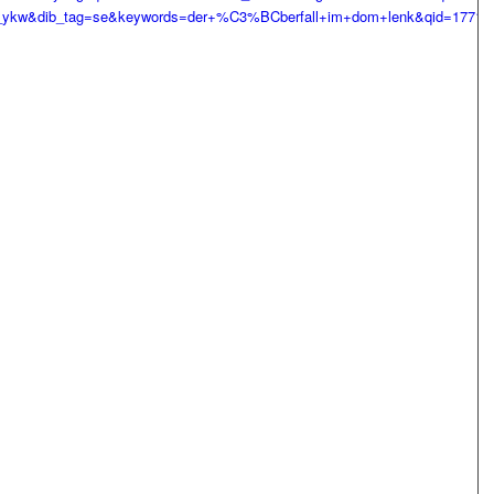
w&dib_tag=se&keywords=der+%C3%BCberfall+im+dom+lenk&qid=177123