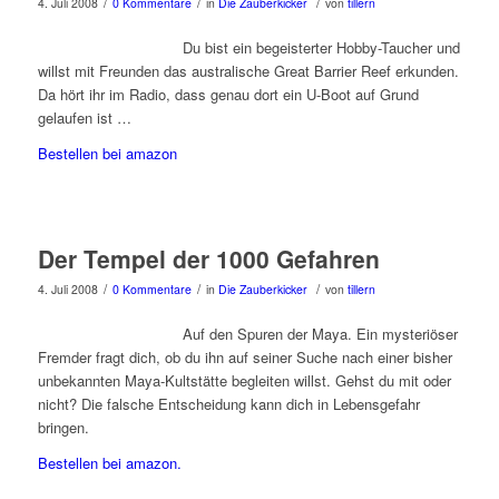
/
/
/
4. Juli 2008
0 Kommentare
in
Die Zauberkicker
von
tillern
Du bist ein begeisterter Hobby-Taucher und
willst mit Freunden das australische Great Barrier Reef erkunden.
Da hört ihr im Radio, dass genau dort ein U-Boot auf Grund
gelaufen ist …
Bestellen bei amazon
Der Tempel der 1000 Gefahren
/
/
/
4. Juli 2008
0 Kommentare
in
Die Zauberkicker
von
tillern
Auf den Spuren der Maya. Ein mysteriöser
Fremder fragt dich, ob du ihn auf seiner Suche nach einer bisher
unbekannten Maya-Kultstätte begleiten willst. Gehst du mit oder
nicht? Die falsche Entscheidung kann dich in Lebensgefahr
bringen.
Bestellen bei amazon.