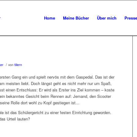
Home
Meine Bücher
Über mich
Press
/
ker
von
tillern
ersten Gang ein und spielt nervös mit dem Gaspedal. Das ist der
am meisten liebt. Doch längst geht es nicht mehr nur um Spaß,
sst einen Entschluss: Er wird als Erster ins Ziel kommen – koste
t ein bekanntes Gesicht beim Rennen auf: Jemand, den Scooter
eine Rolle dort wohl zu Kopf gestiegen ist…
ule ist das Schülergericht zu einer festen Einrichtung geworden.
das Urteil lauten?