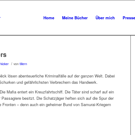
Home
Meine Bücher
Über mich
Press
rs
/
kicker
von
tillern
ick lösen abenteuerliche Kriminalfälle auf der ganzen Welt. Dabei
 Schurken und gefährlichsten Verbrechern das Handwerk.
ie Mafia entert ein Kreuzfahrtschiff. Die Täter sind scharf auf ein
Passagiere besitzt. Die Schatzjäger heften sich auf die Spur der
lle Fronten – denn auch ein geheimer Bund von Samurai-Kriegern